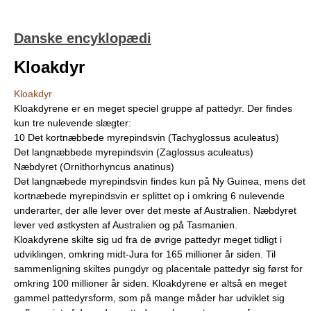
Danske encyklopædi
Kloakdyr
Kloakdyr
Kloakdyrene er en meget speciel gruppe af pattedyr. Der findes
kun tre nulevende slægter:
10 Det kortnæbbede myrepindsvin (Tachyglossus aculeatus)
Det langnæbbede myrepindsvin (Zaglossus aculeatus)
Næbdyret (Ornithorhyncus anatinus)
Det langnæbede myrepindsvin findes kun på Ny Guinea, mens det
kortnæbede myrepindsvin er splittet op i omkring 6 nulevende
underarter, der alle lever over det meste af Australien. Næbdyret
lever ved østkysten af Australien og på Tasmanien.
Kloakdyrene skilte sig ud fra de øvrige pattedyr meget tidligt i
udviklingen, omkring midt-Jura for 165 millioner år siden. Til
sammenligning skiltes pungdyr og placentale pattedyr sig først for
omkring 100 millioner år siden. Kloakdyrene er altså en meget
gammel pattedyrsform, som på mange måder har udviklet sig