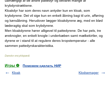
uafhængigt af de andre pattedyr og bevaret mange af
krybdyrstrækkene.
Kloakdyr har som deres navn antyder kun en kloak, som
krybdyrene. Det vil sige kun en enkelt åbning bagi til urin, afføring
og kønsåbning. Herudover lægger kloakdyrene æg, med en blød
læderagtig skal som krybdyrene.
Men kloakdyrene hører alligevel til pattedyrene. De har pels, tre
øreknogler, en enkelt knogle i underkæben samt mælkekirtler, og
dyrene er i stand til at regulere deres kropstemperatur - alle
sammen pattedyrskarakteristika.
Danske encyklopædi
.
Игры ⚽
Поможем сделать НИР
Kloak
Klodsemager