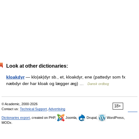
Look at other dictionaries:
kloakdyr
— klo|ak|dyr sb., et, kloakdyr, ene (pattedyr som fx
næbdyr der har kloak og lægger æg) …
Dansk ordbog
© Academic, 2000-2026
18+
Contact us:
Technical Support
,
Advertising
Dictionaries export
, created on PHP,
Joomla,
Drupal,
WordPress,
MODx.